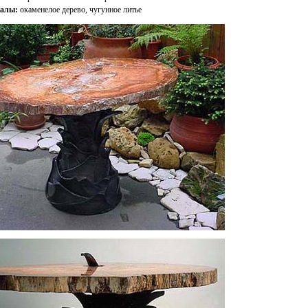
алы:
окаменелое дерево, чугунное литье