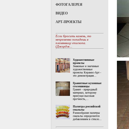
ФОТОГАЛЕРЕЯ
ВИДЕО
АРТ-ПРОЕКТЫ
Если бросить камень, то
непременно попадешь в
племянницу епископа.
(Джордж...
Художественные
проекты
Знаковые и значимые
художественные
проекты Керамос-Арт -
это демонстрация...
Гранитные кухонные
столешницы
Гранит - природный
материал, которому
присущи высокая
прочность,...
Палитра российской
смальты
Разнообразие палитры
смальты определяется
добавлением в стекло...