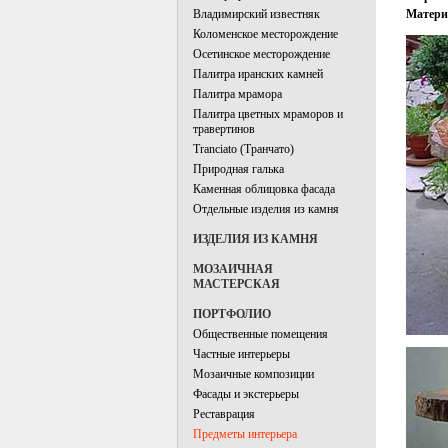
Матери
Владимирский известняк
Коломенское месторождение
Осетинское месторождение
Палитра иранских камней
Палитра мрамора
Палитра цветных мраморов и
травертинов
Tranciato (Транчато)
Природная галька
Каменная облицовка фасада
Отдельные изделия из камня
ИЗДЕЛИЯ ИЗ КАМНЯ
МОЗАИЧНАЯ
МАСТЕРСКАЯ
ПОРТФОЛИО
Общественные помещения
Частные интерьеры
Мозаичные композиции
Фасады и экстерьеры
Реставрация
Предметы интерьера