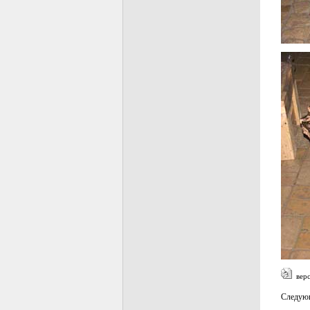
верс
Следующ