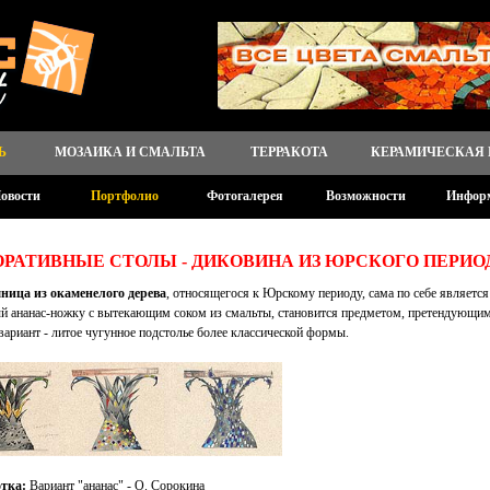
Ь
МОЗАИКА И СМАЛЬТА
ТЕРРАКОТА
КЕРАМИЧЕСКАЯ
овости
Портфолио
Фотогалерея
Возможности
Инфор
ОРАТИВНЫЕ СТОЛЫ - ДИКОВИНА ИЗ ЮРСКОГО ПЕРИО
ница из окаменелого дерева
, относящегося к Юрскому периоду, сама по себе является
й ананас-ножку с вытекающим соком из смальты, становится предметом, претендующим
вариант - литое чугунное подстолье более классической формы.
тка:
Вариант "ананас" - О. Сорокина