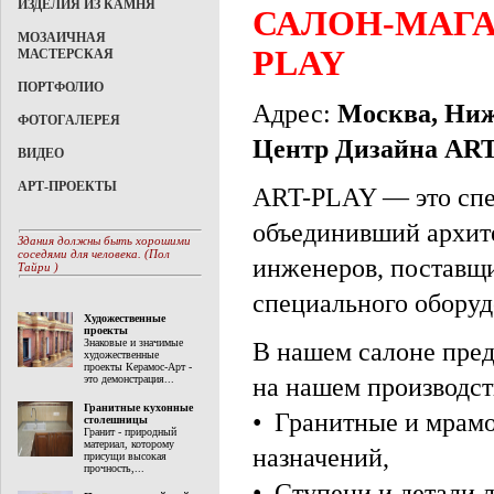
ИЗДЕЛИЯ ИЗ КАМНЯ
САЛОН-МАГА
МОЗАИЧНАЯ
PLAY
МАСТЕРСКАЯ
ПОРТФОЛИО
Адрес:
Москва, Ниж
ФОТОГАЛЕРЕЯ
Центр Дизайна AR
ВИДЕО
АРТ-ПРОЕКТЫ
ART-PLAY — это спе
объединивший архите
Здания должны быть хорошими
соседями для человека. (Пол
инженеров, поставщи
Тайри )
специального оборуд
Художественные
проекты
Знаковые и значимые
В нашем салоне пред
художественные
проекты Керамос-Арт -
это демонстрация...
на нашем производст
Гранитные кухонные
• Гранитные и мрам
столешницы
Гранит - природный
материал, которому
назначений,
присущи высокая
прочность,...
• Ступени и детали 