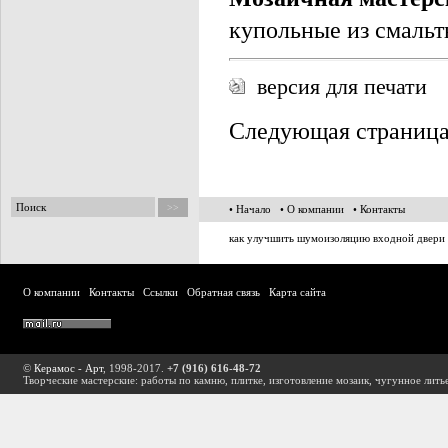
купольные из смальты
версия для печати
Следующая страниц
• Начало
• О компании
• Контакты
как
улучшить шумоизоляцию входной двери
О компании
Контакты
Ссылки
Обратная связь
Карта сайта
©
Керамос - Арт
, 1998-2017.
+7 (916) 616-48-72
Творческие мастерские: работы по камню, плитке, изготовление мозаик, чугунное лить