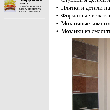
Палитра российской
смальты
• Плитка и детали н
Разнообразие палитры
смальты определяется
добавлением в стекло...
• Форматные и экскл
• Мозаичные композ
• Мозаики из смальт