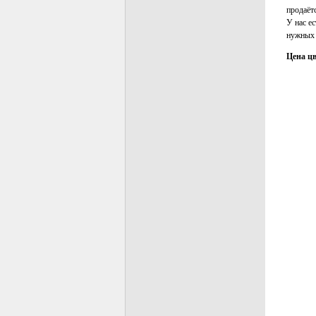
продаёт
У нас е
нужных 
Цена цв