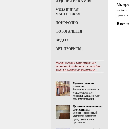
ИЗДЕЛИЯ ИЗ КАМНЯ
Мы пред
МОЗАИЧНАЯ
любых о
МАСТЕРСКАЯ
сроки, 
ПОРТФОЛИО
В перио
ФОТОГАЛЕРЕЯ
ВИДЕО
АРТ-ПРОЕКТЫ
Жизнь в горах наполняет нас
чистотой радостью, и каждая
вещь рождает возвышенные...
Художественные
проекты
Знаковые и значимые
художественные
проекты Керамос-Арт -
это демонстрация...
Гранитные кухонные
столешницы
Гранит - природный
материал, которому
присущи высокая
прочность,...