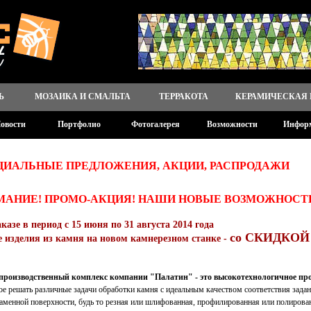
Ь
МОЗАИКА И СМАЛЬТА
ТЕРРАКОТА
КЕРАМИЧЕСКАЯ
овости
Портфолио
Фотогалерея
Возможности
Инфор
ЦИАЛЬНЫЕ ПРЕДЛОЖЕНИЯ, АКЦИИ, РАСПРОДАЖИ
МАНИЕ! ПРОМО-АКЦИЯ! НАШИ НОВЫЕ ВОЗМОЖНОСТ
казе в период с 15 июня по 31 августа 2014 года
со СКИДКОЙ
 изделия из камня на новом камнерезном станке -
производственный комплекс компании "Палатин" - это высокотехнологичное пр
ое решать различные задачи обработки камня с идеальным качеством соответствия за
аменной поверхности, будь то резная или шлифованная, профилированная или полирован