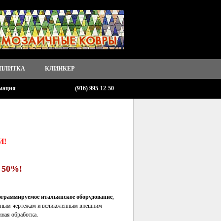
 ПЛИТКА
КЛИНКЕР
мация
(916) 995-12-50
И!
 50%!
ограммируемое итальянское оборудование
,
данным чертежам и великолепным внешним
ная обработка.