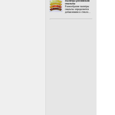
Палитра российской
смальты
Разнообразие палитры
смальты определяется
добавлением в стекло...