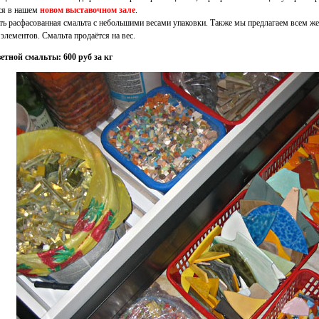
ся в нашем
новом выставочном зале
.
сть расфасованная смальта с небольшими весами упаковки. Также мы предлагаем всем 
элементов. Смальта продаётся на вес.
етной смальты: 600 руб за кг