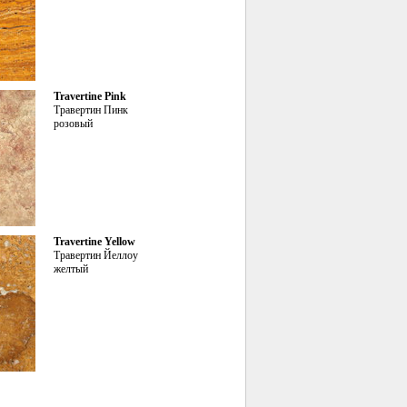
Travertine Pink
Травертин Пинк
розовый
Travertine Yellow
Травертин Йеллоу
желтый