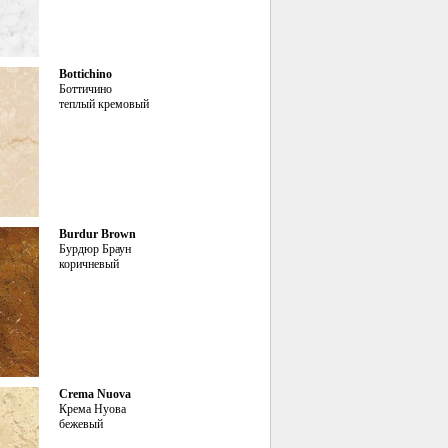
Bottichino
Боттичино
теплый кремовый
Burdur Brown
Бурдюр Браун
коричневый
Crema Nuova
Крема Нуова
бежевый