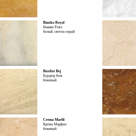
Bianko Royal
Бианко Роял
белый, светло-серый
Burdur Bej
Бурдюр Беж
бежевый
Crema Marfil
Крема Марфил
бежевый