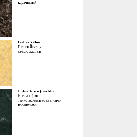
коричневый
Golden Yellow
Голден Йеллоу
светло-желтый
Indian Green (marble)
Индиан Грин
темно-зеленый со светлыми
прожилками