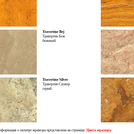
Travertine Bej
Травертин Беж
бежевый
Travertine Silver
Травертин Силвер
серый
нформация о палитре мрамора представлена на странице:
Цвета мрамора