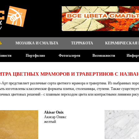
Ь
МОЗАИКА И СМАЛЬТА
ТЕРРАКОТА
КЕРАМИЧЕСКАЯ
овости
Портфолио
Фотогалерея
Возможности
Инфор
ИТРА ЦВЕТНЫХ МРАМОРОВ И ТРАВЕРТИНОВ С НАЗВА
-Арт представляет различные сорта цветного мрамора и травертина. Из выбранных пор
ыть изготовлены классические форматы плитки, столешницы, ступени. Также существуе
личных цветовых решений - с плавным переходом цвета или контрастными линиями рису
Akisar Onix
Акисар Оникс
желтый