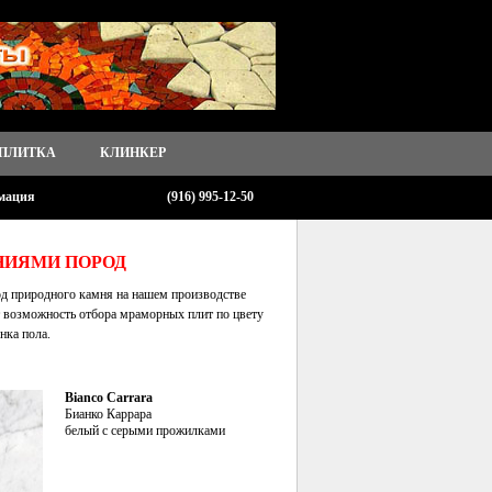
 ПЛИТКА
КЛИНКЕР
мация
(916) 995-12-50
НИЯМИ ПОРОД
од природного камня на нашем производстве
т возможность отбора мраморных плит по цвету
нка пола.
Bianco Carrara
Бианко Каррара
белый с серыми прожилками