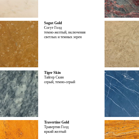
Sogut Gold
Согут Голд
темно-желтый, включения
светлых и темных зерен
Tiger Skin
Тайгер Скин
серый, темно-серый
Travertine Gold
Травертин Голд
яркий желтый