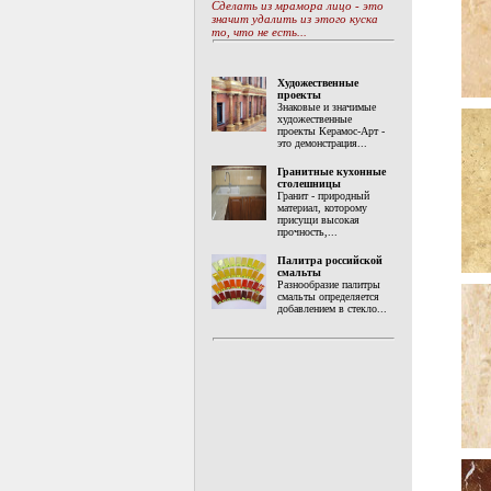
Сделать из мрамора лицо - это
значит удалить из этого куска
то, что не есть...
Художественные
проекты
Знаковые и значимые
художественные
проекты Керамос-Арт -
это демонстрация...
Гранитные кухонные
столешницы
Гранит - природный
материал, которому
присущи высокая
прочность,...
Палитра российской
смальты
Разнообразие палитры
смальты определяется
добавлением в стекло...