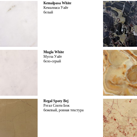
Kemalpasa White
Кемалпаса Уайт
белый
Mugla White
Мугла Уайт
бело-серый
Regal Spoty Bej
Регал Споти Беж
бежевый, ровная текстура