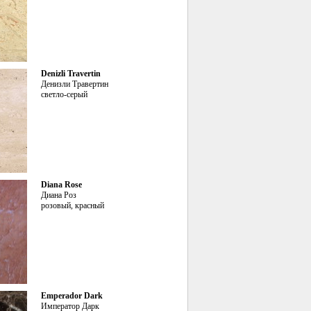
Denizli Travertin
Денизли Травертин
светло-серый
Diana Rose
Диана Роз
розовый, красный
Emperador Dark
Император Дарк