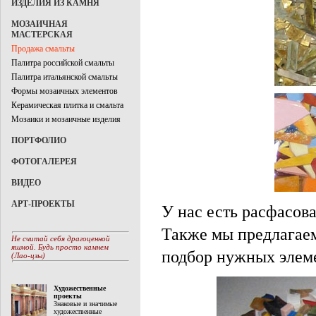
ИЗДЕЛИЯ ИЗ КАМНЯ
МОЗАИЧНАЯ
МАСТЕРСКАЯ
Продажа смальты
Палитра российской смальты
Палитра итальянской смальты
Формы мозаичных элементов
Керамическая плитка и смальта
Мозаики и мозаичные изделия
ПОРТФОЛИО
ФОТОГАЛЕРЕЯ
ВИДЕО
АРТ-ПРОЕКТЫ
У нас есть расфасов
Также мы предлагае
Не считай себя драгоценной
яшмой. Будь просто камнем
подбор нужных элеме
(Лао-цзы)
Художественные
проекты
Знаковые и значимые
художественные