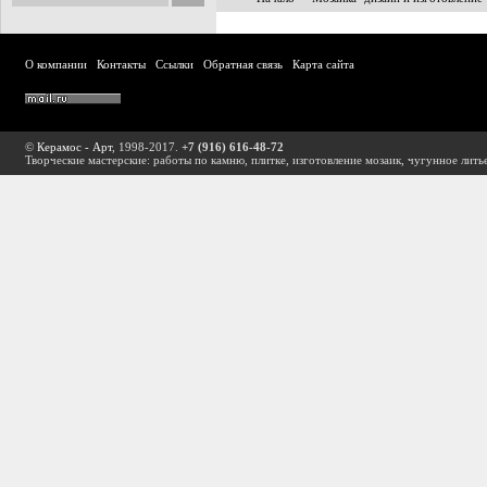
О компании
Контакты
Ссылки
Обратная связь
Карта сайта
©
Керамос - Арт
, 1998-2017.
+7 (916) 616-48-72
Творческие мастерские: работы по камню, плитке, изготовление мозаик, чугунное лить