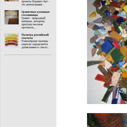
проекты Керамос-Арт -
это демонстрация...
Гранитные кухонные
столешницы
Гранит - природный
материал, которому
присущи высокая
прочность,...
Палитра российской
смальты
Разнообразие палитры
смальты определяется
добавлением в стекло...