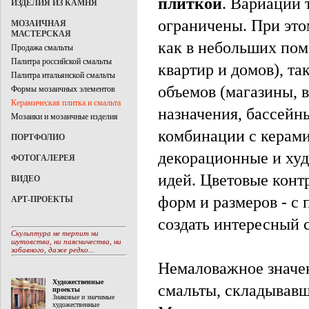
плиткой
. Вариации 
ИЗДЕЛИЯ ИЗ КАМНЯ
ограничены. При это
МОЗАИЧНАЯ
МАСТЕРСКАЯ
как в небольших пом
Продажа смальты
Палитра российской смальты
квартир и домов), т
Палитра итальянской смальты
объемов (магазины, 
Формы мозаичных элементов
Керамическая плитка и смальта
назначения, бассейн
Мозаики и мозаичные изделия
комбинации с керам
ПОРТФОЛИО
декорационные и ху
ФОТОГАЛЕРЕЯ
идей. Цветовые конт
ВИДЕО
форм и размеров - с
АРТ-ПРОЕКТЫ
создать интересный 
Скульптура не терпит ни
шутовства, ни паясничества, ни
забавного, даже редко...
Немаловажное значен
Художественные
смальты, складывавш
проекты
Знаковые и значимые
художественные