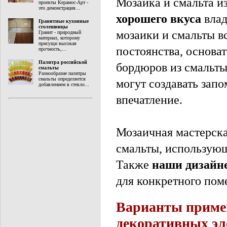
Мозаика и смальта и
проекты Керамос-Арт -
это демонстрация...
хорошего вкуса
влад
Гранитные кухонные
столешницы
мозаики и смальты в
Гранит - природный
материал, которому
присущи высокая
постоянства, основа
прочность,...
Палитра российской
бордюров из смальты
смальты
Разнообразие палитры
смальты определяется
могут создавать зап
добавлением в стекло...
впечатление.
Мозаичная мастерска
смальты, использующ
Также
наши дизайн
для конкретного пом
Варианты примен
декоративных эл