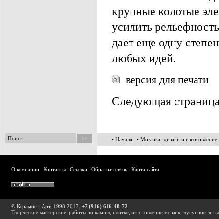
крупные колотые эле
усилить рельефность
дает еще одну степе
любых идей.
версия для печати
Следующая страниц
• Начало
• Мозаика -дизайн и изготовление
О компании
Контакты
Ссылки
Обратная связь
Карта сайта
©
Керамос - Арт
, 1998-2017.
+7 (916) 616-48-72
Творческие мастерские: работы по камню, плитке, изготовление мозаик, чугунное лить