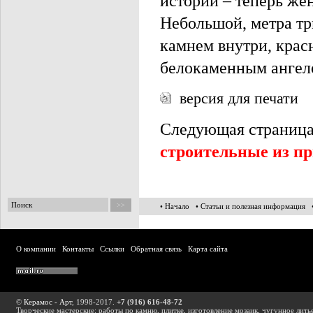
истории – теперь жен
Небольшой, метра тр
камнем внутри, крас
белокаменным ангел
версия для печати
Следующая страниц
строительные из пр
• Начало
• Статьи и полезная информация
О компании
Контакты
Ссылки
Обратная связь
Карта сайта
©
Керамос - Арт
, 1998-2017.
+7 (916) 616-48-72
Творческие мастерские: работы по камню, плитке, изготовление мозаик, чугунное лить