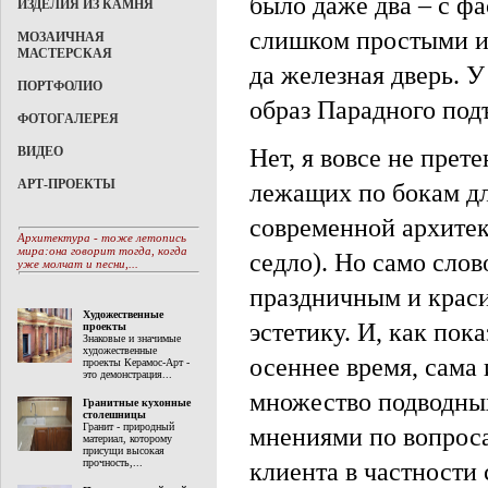
было даже два – с фа
ИЗДЕЛИЯ ИЗ КАМНЯ
слишком простыми и
МОЗАИЧНАЯ
МАСТЕРСКАЯ
да железная дверь. У
ПОРТФОЛИО
образ Парадного под
ФОТОГАЛЕРЕЯ
Нет, я вовсе не прет
ВИДЕО
АРТ-ПРОЕКТЫ
лежащих по бокам дл
современной архитек
Архитектура - тоже летопись
мира:она говорит тогда, когда
седло). Но само сло
уже молчат и песни,...
праздничным и краси
Художественные
эстетику. И, как по
проекты
Знаковые и значимые
художественные
осеннее время, сама 
проекты Керамос-Арт -
это демонстрация...
множество подводных
Гранитные кухонные
столешницы
Гранит - природный
мнениями по вопроса
материал, которому
присущи высокая
прочность,...
клиента в частности 