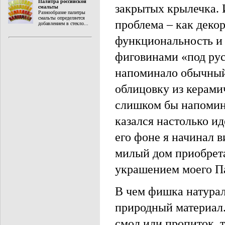
Палитра российской
закрытых крылечка. 
смальты
Разнообразие палитры
смальты определяется
проблема – как деко
добавлением в стекло...
функциональность и
фиговинами «под руст
напоминало обычный 
облицовку из керамич
слишком бы напомин
казался настолько и
его фоне я начинал 
милый дом приобрета
украшением моего Па
В чем фишка натурал
природный материал.
смол или пропиток, 