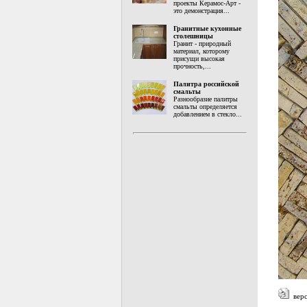
проекты Керамос-Арт -
это демонстрация...
Гранитные кухонные
столешницы
Гранит - природный
материал, которому
присущи высокая
прочность,...
Палитра российской
смальты
Разнообразие палитры
смальты определяется
добавлением в стекло...
верс