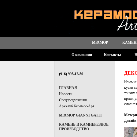
МРАМОР
КАМЕН
О компании
Контакты
Н
ДЕК
(916) 995-12-50
Изюминк
куски с
ГЛАВНАЯ
тонких 
Новости
прием у
Спецпредложения
смальты
Архклуб Керамос-Арт
Матери
МРАМОР GIANNI GAITI
Дизайн 
КАМЕНЬ И КАМНЕРЕЗНОЕ
ПРОИЗВОДСТВО