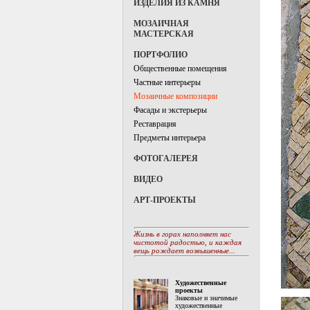
ИЗДЕЛИЯ ИЗ КАМНЯ
МОЗАИЧНАЯ
МАСТЕРСКАЯ
ПОРТФОЛИО
Общественные помещения
Частные интерьеры
Мозаичные композиции
Фасады и экстерьеры
Реставрация
Предметы интерьера
ФОТОГАЛЕРЕЯ
ВИДЕО
АРТ-ПРОЕКТЫ
Жизнь в горах наполняет нас
чистотой радостью, и каждая
вещь рождает возвышенные...
Художественные
проекты
Знаковые и значимые
художественные