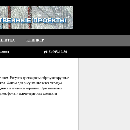
 ПЛИТКА
КЛИНКЕР
мация
(916) 995-12-50
тином. Рисунок цветка розы образуют крупные
екла. Фоном для рисунка является укладка
одится в плетеной корзинке. Оригинальный
сунок фона, и асимметричные элементы