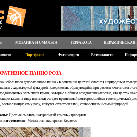
Ь
МОЗАИКА И СМАЛЬТА
ТЕРРАКОТА
КЕРАМИЧЕСКАЯ
овости
Портфолио
Фотогалерея
Возможности
Инфор
ОРАТИВНОЕ ПАННО РОЗА
а небольшого декоративного панно - в сочетании цветной смальты с природным травер
мальты с характерной фактурой поверхности, образующейся при расколе смальтового ст
продолговатых элементов камня, которые в общем создают впечатление, что цветок нах
кладки камня в виде плетенки создает правильный повторяющийяся геометрический ри
, составляющие саму розу, кажутся естественными, сотворенными самой природой.
алы:
Цветная смальта, натуральный камень - травертин
и изготовление:
Мозаичная мастерская Керамос