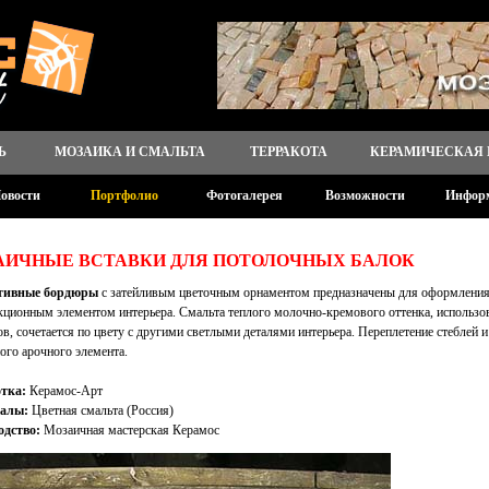
Ь
МОЗАИКА И СМАЛЬТА
ТЕРРАКОТА
КЕРАМИЧЕСКАЯ
овости
Портфолио
Фотогалерея
Возможности
Инфор
АИЧНЫЕ ВСТАВКИ ДЛЯ ПОТОЛОЧНЫХ БАЛОК
тивные бордюры
с затейливым цветочным орнаментом предназначены для оформления
кционным элементом интерьера. Смальта теплого молочно-кремового оттенка, использо
в, сочетается по цвету с другими светлыми деталями интерьера. Переплетение стеблей 
ого арочного элемента.
тка:
Керамос-Арт
алы:
Цветная смальта (Россия)
одство:
Мозаичная мастерская Керамос