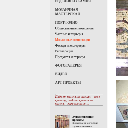
ИЗДЕЛИЯ ИЗ КАМНЯ
МОЗАИЧНАЯ
МАСТЕРСКАЯ
ПОРТФОЛИО
Общественные помещения
Частные интерьеры
Мозаичные композиции
Фасады и экстерьеры
Реставрация
Предметы интерьера
ФОТОГАЛЕРЕЯ
ВИДЕО
АРТ-ПРОЕКТЫ
Падает камень на кувшин - горе
кувшину, падает кувшин на
камень - горе кувшину;...
Художественные
проекты
Знаковые и значимые
художественные