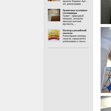
проекты Керамос-Арт -
это демонстрация...
Гранитные кухонные
столешницы
Гранит - природный
материал, которому
присущи высокая
прочность,...
Палитра российской
смальты
Разнообразие палитры
смальты определяется
добавлением в стекло...