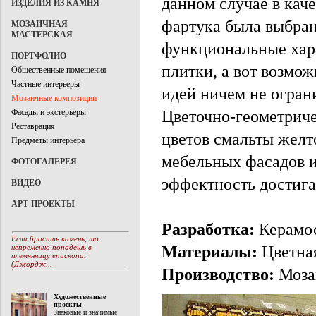
данном случае в кач
ИЗДЕЛИЯ ИЗ КАМНЯ
фартука была выбран
МОЗАИЧНАЯ
МАСТЕРСКАЯ
функциональные хара
ПОРТФОЛИО
плитки, а вот возмо
Общественные помещения
Частные интерьеры
идей ничем не огран
Мозаичные композиции
Цветочно-геометриче
Фасады и экстерьеры
Реставрация
цветов смальты желт
Предметы интерьера
мебельных фасадов и
ФОТОГАЛЕРЕЯ
эффектность достигае
ВИДЕО
АРТ-ПРОЕКТЫ
Разработка:
Керамо
Если бросить камень, то
Материалы:
Цветная
непременно попадешь в
племянницу епископа.
(Джордж...
Производство:
Моза
Художественные
проекты
Знаковые и значимые