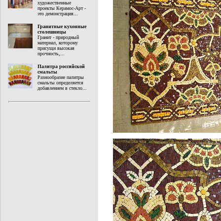
художественные
проекты Керамос-Арт -
это демонстрация...
Гранитные кухонные
столешницы
Гранит - природный
материал, которому
присущи высокая
прочность,...
Палитра российской
смальты
Разнообразие палитры
смальты определяется
добавлением в стекло...