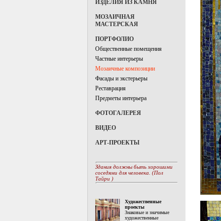
ИЗДЕЛИЯ ИЗ КАМНЯ
МОЗАИЧНАЯ
МАСТЕРСКАЯ
ПОРТФОЛИО
Общественные помещения
Частные интерьеры
Мозаичные композиции
Фасады и экстерьеры
Реставрация
Предметы интерьера
ФОТОГАЛЕРЕЯ
ВИДЕО
АРТ-ПРОЕКТЫ
Здания должны быть хорошими
соседями для человека. (Пол
Тайри )
Художественные
проекты
Знаковые и значимые
художественные