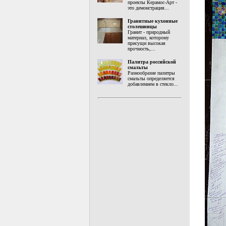
проекты Керамос-Арт -
это демонстрация...
Гранитные кухонные
столешницы
Гранит - природный
материал, которому
присущи высокая
прочность,...
Палитра российской
смальты
Разнообразие палитры
смальты определяется
добавлением в стекло...